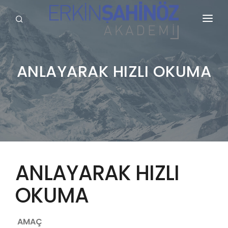
KURUMSAL
HİZMETLERİMİZ
ANLAYARAK HIZLI OKUMA
BLOG
SÖZLÜK
REFERANSLARIMIZ
YAYINLARIMIZ
ANLAYARAK HIZLI
GALERİ
OKUMA
İLETİŞİM
AMAÇ