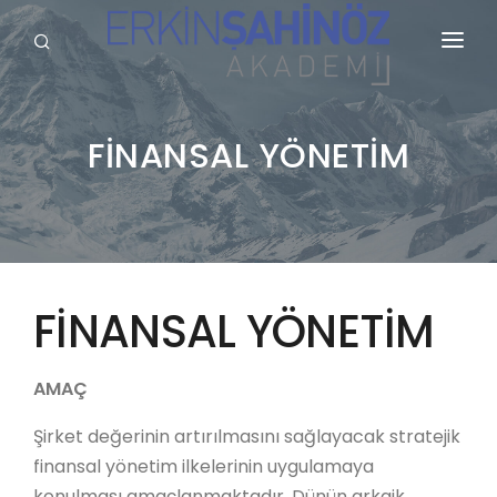
KURUMSAL
HİZMETLERİMİZ
FİNANSAL YÖNETİM
BLOG
SÖZLÜK
REFERANSLARIMIZ
FİNANSAL YÖNETİM
YAYINLARIMIZ
AMAÇ
GALERİ
Şirket değerinin artırılmasını sağlayacak stratejik
İLETİŞİM
finansal yönetim ilkelerinin uygulamaya
konulması amaçlanmaktadır. Dünün arkaik