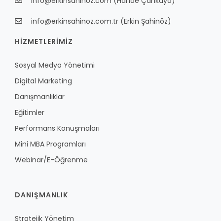
info@erkinsahinoz.com
(Hande Çankaya)
info@erkinsahinoz.com.tr
(Erkin Şahinöz)
HİZMETLERİMİZ
Sosyal Medya Yönetimi
Digital Marketing
Danışmanlıklar
Eğitimler
Performans Konuşmaları
Mini MBA Programları
Webinar/E-Öğrenme
DANIŞMANLIK
Stratejik Yönetim