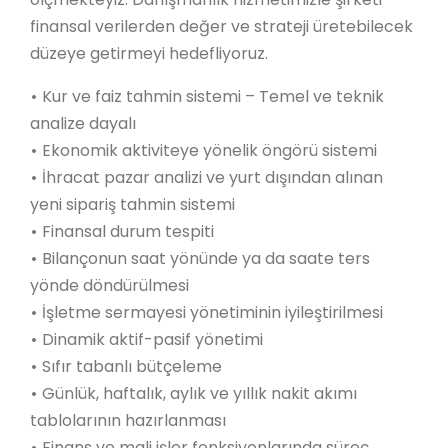
finansal verilerden değer ve strateji üretebilecek
düzeye getirmeyi hedefliyoruz.
•
Kur ve faiz tahmin sistemi – Temel ve teknik
analize dayalı
•
Ekonomik aktiviteye yönelik öngörü sistemi
•
İhracat pazar analizi ve yurt dışından alınan
yeni sipariş tahmin sistemi
•
​​​​​​​Finansal durum tespiti
•
​​​​​​​​​​​​​​Bilançonun saat yönünde ya da saate ters
yönde döndürülmesi
•
​​​​​​​İşletme sermayesi yönetiminin iyileştirilmesi
•
​​​​​​​Dinamik aktif-pasif yönetimi
•
​​​​​​​Sıfır tabanlı bütçeleme
•
​​​​​​​Günlük, haftalık, aylık ve yıllık nakit akımı
tablolarının hazırlanması
•
​​​​​​​Finans ve mali işler fonksiyonlarında süreç