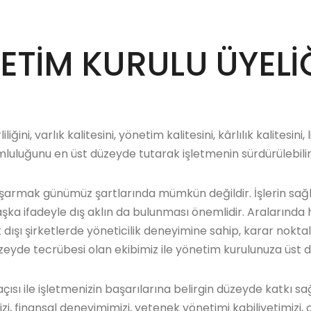
ETİM KURULU ÜYELİĞ
ini, varlık kalitesini, yönetim kalitesini, kârlılık kalitesini, 
umluluğunu en üst düzeyde tutarak işletmenin sürdürülebilir
şarmak günümüz şartlarında mümkün değildir. İşlerin sağlı
aşka ifadeyle dış aklın da bulunması önemlidir. Aralarında h
dışı şirketlerde yöneticilik deneyimine sahip, karar noktal
üzeyde tecrübesi olan ekibimiz ile yönetim kurulunuza üst 
açısı ile işletmenizin başarılarına belirgin düzeyde katkı s
izi, finansal deneyimimizi, yetenek yönetimi kabiliyetimizi