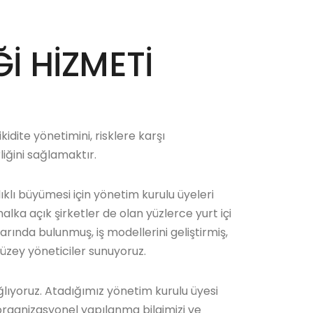
İ HİZMETİ
likidite yönetimini, risklere karşı
liğini sağlamaktır.
klı büyümesi için yönetim kurulu üyeleri
alka açık şirketler de olan yüzlerce yurt içi
arında bulunmuş, iş modellerini geliştirmiş,
düzey yöneticiler sunuyoruz.
ağlıyoruz. Atadığımız yönetim kurulu üyesi
, organizasyonel yapılanma bilgimizi ve