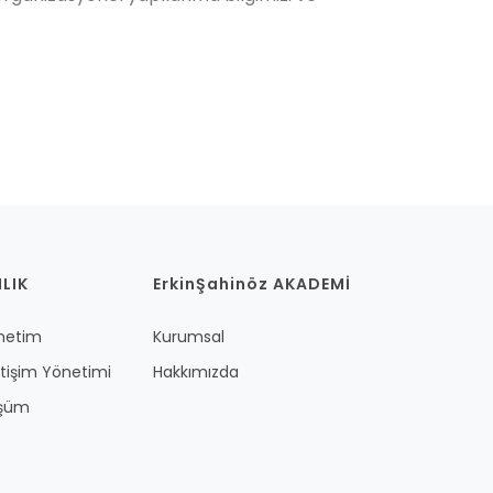
LIK
ErkinŞahinöz AKADEMİ
önetim
Kurumsal
etişim Yönetimi
Hakkımızda
üşüm