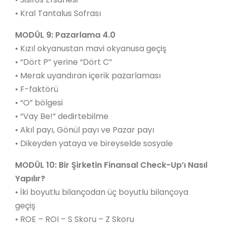
• Kral Tantalus Sofrası
MODÜL 9: Pazarlama 4.0
• Kızıl okyanustan mavi okyanusa geçiş
• “Dört P” yerine “Dört C”
• Merak uyandıran içerik pazarlaması
• F-faktörü
• “O” bölgesi
• “Vay Be!” dedirtebilme
• Akıl payı, Gönül payı ve Pazar payı
• Dikeyden yataya ve bireyselde sosyale
MODÜL 10: Bir Şirketin Finansal Check-Up’ı Nasıl
Yapılır?
• İki boyutlu bilançodan üç boyutlu bilançoya
geçiş
• ROE – ROI – S Skoru – Z Skoru