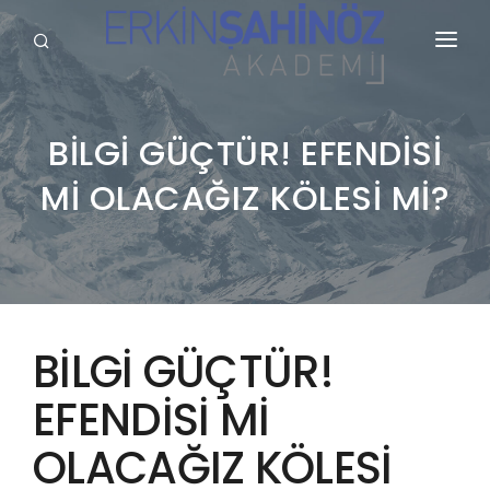
KURUMSAL
HİZMETLERİMİZ
BİLGİ GÜÇTÜR! EFENDİSİ
Mİ OLACAĞIZ KÖLESİ Mİ?
BLOG
SÖZLÜK
REFERANSLARIMIZ
YAYINLARIMIZ
BİLGİ GÜÇTÜR!
GALERİ
EFENDİSİ Mİ
İLETİŞİM
OLACAĞIZ KÖLESİ