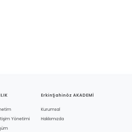
LIK
ErkinŞahinöz AKADEMİ
önetim
Kurumsal
etişim Yönetimi
Hakkımızda
üşüm