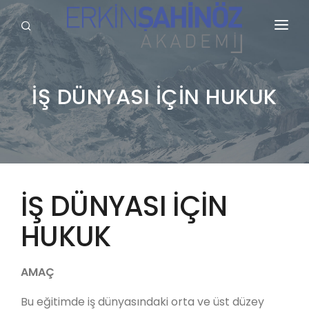
KURUMSAL
HİZMETLERİMİZ
İŞ DÜNYASI İÇİN HUKUK
BLOG
SÖZLÜK
REFERANSLARIMIZ
İŞ DÜNYASI İÇİN
YAYINLARIMIZ
HUKUK
GALERİ
AMAÇ
İLETİŞİM
Bu eğitimde iş dünyasındaki orta ve üst düzey