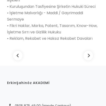
ilişkileri
• Kuruluşundan Tasfiyesine Şirketin Hukuki Süreci
• İşletme Malvarlığı - Maddi / Gayrimaddi
Sermaye
• Fikri Haklar, Marka, Patent, Tasarım, Know-How,
İşletme Sırrı ve Gizlilik Hukuku
• Reklam, Rekabet ve Haksız Rekabet Davaları
ErkinŞahinöz AKADEMİ
0505 875 49 00
(Hande Çankaya)