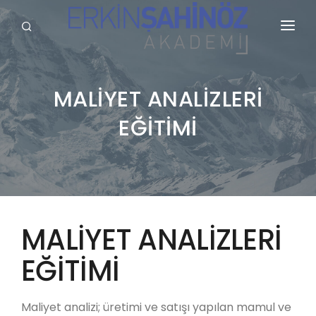
KURUMSAL
HİZMETLERİMİZ
MALİYET ANALİZLERİ
EĞİTİMİ
BLOG
SÖZLÜK
REFERANSLARIMIZ
YAYINLARIMIZ
MALİYET ANALİZLERİ
GALERİ
EĞİTİMİ
İLETİŞİM
Maliyet analizi; üretimi ve satışı yapılan mamul ve