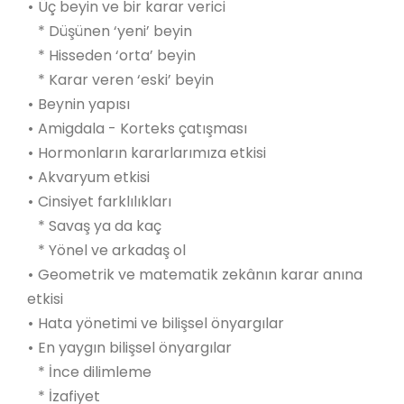
•
Üç beyin ve bir karar verici
* Düşünen ‘yeni’ beyin
* Hisseden ‘orta’ beyin
* Karar veren ‘eski’ beyin
•
Beynin yapısı
•
Amigdala - Korteks çatışması
•
Hormonların kararlarımıza etkisi
•
Akvaryum etkisi
•
Cinsiyet farklılıkları
* Savaş ya da kaç
* Yönel ve arkadaş ol
•
Geometrik ve matematik zekânın karar anına
etkisi
•
Hata yönetimi ve bilişsel önyargılar
•
En yaygın bilişsel önyargılar
* İnce dilimleme
* İzafiyet