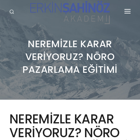
KURUMSAL
HİZMETLERİMİZ
NEREMİZLE KARAR
VERİYORUZ? NÖRO
BLOG
PAZARLAMA EĞİTİMİ
SÖZLÜK
REFERANSLARIMIZ
YAYINLARIMIZ
GALERİ
NEREMİZLE KARAR
İLETİŞİM
VERİYORUZ? NÖRO