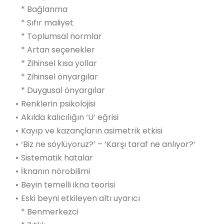
* Bağlanma
* Sıfır maliyet
* Toplumsal normlar
* Artan seçenekler
* Zihinsel kısa yollar
* Zihinsel önyargılar
* Duygusal önyargılar
•
Renklerin psikolojisi
•
Akılda kalıcılığın ‘U’ eğrisi
•
Kayıp ve kazançların asimetrik etkisi
•
‘Biz ne söylüyoruz?’ – ‘Karşı taraf ne anlıyor?’
•
Sistematik hatalar
•
İknanın nörobilimi
•
Beyin temelli ikna teorisi
•
Eski beyni etkileyen altı uyarıcı
* Benmerkezci