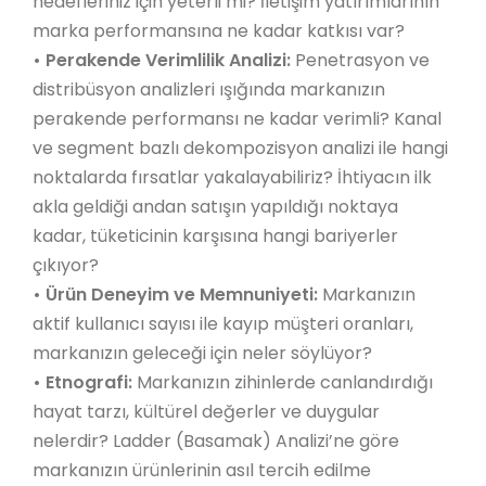
hedefleriniz için yeterli mi? İletişim yatırımlarının
marka performansına ne kadar katkısı var?
•
Perakende Verimlilik Analizi:
Penetrasyon ve
distribüsyon analizleri ışığında markanızın
perakende performansı ne kadar verimli? Kanal
ve segment bazlı dekompozisyon analizi ile hangi
noktalarda fırsatlar yakalayabiliriz? İhtiyacın ilk
akla geldiği andan satışın yapıldığı noktaya
kadar, tüketicinin karşısına hangi bariyerler
çıkıyor?
•
Ürün Deneyim ve Memnuniyeti:
Markanızın
aktif kullanıcı sayısı ile kayıp müşteri oranları,
markanızın geleceği için neler söylüyor?
•
Etnografi:
Markanızın zihinlerde canlandırdığı
hayat tarzı, kültürel değerler ve duygular
nelerdir? Ladder (Basamak) Analizi’ne göre
markanızın ürünlerinin asıl tercih edilme