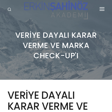
KURUMSAL
HİZMETLERİMİZ
VERİYE DAYALI KARAR
VERME VE MARKA
BLOG
CHECK-UP'I
SÖZLÜK
REFERANSLARIMIZ
YAYINLARIMIZ
GALERİ
VERİYE DAYALI
İLETİŞİM
KARAR VERME VE