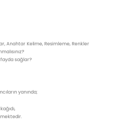
lar, Anahtar Kelime, Resimleme, Renkler
nmalısınız?
 fayda sağlar?
ımcıların yanında;
 kağıdı,
kmektedir.