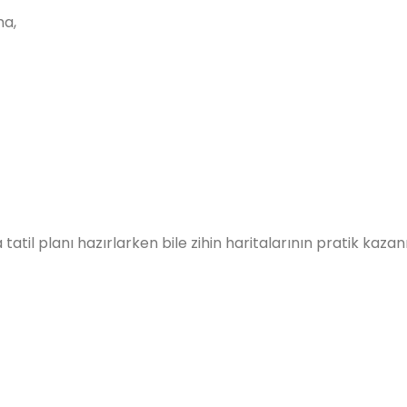
ma,
atil planı hazırlarken bile zihin haritalarının pratik kazanım