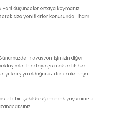
arak yeni düşünceler ortaya koymanızı
 çizerek size yeni ﬁkirler konusunda ilham
z. Günümüzde inovasyon, işimizin diğer
 yaklaşımlarla ortaya çıkmak artık her
karşı karşıya olduğunuz durum ile başa
nabilir bir şekilde öğrenerek yaşamınıza
kazanacaksınız.