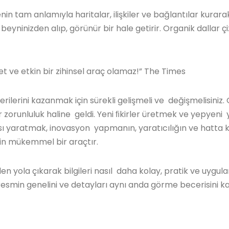
imenin tam anlamıyla haritalar, ilişkiler ve bağlantılar kur
lan beyninizden alıp, görünür bir hale getirir. Organik dallar
et ve etkin bir zihinsel araç olamaz!” The Times
ecerilerini kazanmak için sürekli gelişmeli ve değişmelisini
 zorunluluk haline geldi. Yeni ﬁkirler üretmek ve yepyeni
sı yaratmak, inovasyon yapmanın, yaratıcılığın ve hatta 
çin mükemmel bir araçtır.
yola çıkarak bilgileri nasıl daha kolay, pratik ve uygula
 resmin genelini ve detayları aynı anda görme becerisini 