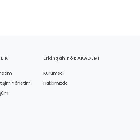
LIK
ErkinŞahinöz AKADEMİ
önetim
Kurumsal
etişim Yönetimi
Hakkımızda
üşüm