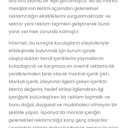
ara sıra olumlu bir ilişki görülmüştür. Bu da marka
mesajlarının iletimi açısından geleneksel
reklamcılığın eksikliklerini vurgulamaktadır ve
sektör yeni reklam biçimleri geliştirerek buna
yanıt vermek zorunda kalmıştır.
İnternet, bu süreçte kuruluşların izleyicileriyle
etkileşimde bulunmak için kurum içinde
oluşturdukları kendi içeriklerini yaymalarını
kolaylaştırdı ve karşımıza en önemli reklamcılık
yeniliklerinden birisi olarak markalı içerik çıktı.
Markalı içerik, izleyicinin ilgisini çeken içeriktir.
Marka değerini, hedef kitleyi ilgilendiren ilgi
içeriğiyle bütünleştiren bir reklam biçimidir ve
bunu doğal, duygusal ve müdahaleci olmayan bir
şekilde yapar. İspanya’da markalı içeriğin
geleneksel reklamcılığa karşı genç izleyiciler
üzerindeki etkisini değerlendirmek amacıyla nöro