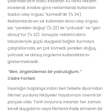
yıllarında altın statü kazanan 43 farklı reklam
incelendi. Analize göre reklamlarda kullanılan
baskın olay örgüsü “komedi”dir (% 34).
Reklamlarda en sık kullanılan ikinci olay örgüsü
ise; “yeniden doğuş” (% 22) ile “yolculuk” ve “geri
dönüş”tür (% 22). Sonuçlar reklamcıların
izleyicileriyle güçlü duygusal bağlar kurmaya
çalıştıklarında, en çok komedi, yeniden doğuş,
yolculuk ve dönüş örgülerini kullandıklarını
göstermektedir.
“Ben, öngörülemez bir yolculuğum.”
Claire Forlani
İnsanlığın başlangıcından beri felsefe diyarından
hikmet yurduna hikâyeler hayatımızın önemli bir
parçası oldu. Tarih boyunca, insanlar her zaman
kendi duygularını veya fikirlerini ifade etmenin bir