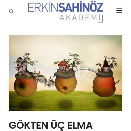
KURUMSAL
HİZMETLERİMİZ
BLOG
SÖZLÜK
REFERANSLARIMIZ
YAYINLARIMIZ
GALERİ
İLETİŞİM
GÖKTEN ÜÇ ELMA