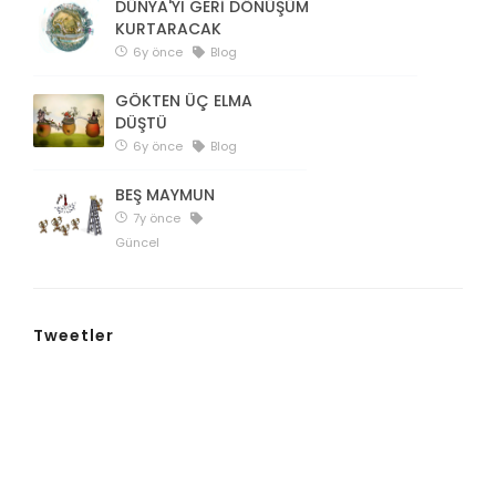
DÜNYA'YI GERİ DÖNÜŞÜM
KURTARACAK
6y önce
Blog
GÖKTEN ÜÇ ELMA
DÜŞTÜ
6y önce
Blog
BEŞ MAYMUN
7y önce
Güncel
Tweetler